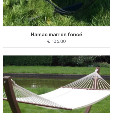
Hamac marron foncé
€
186,00