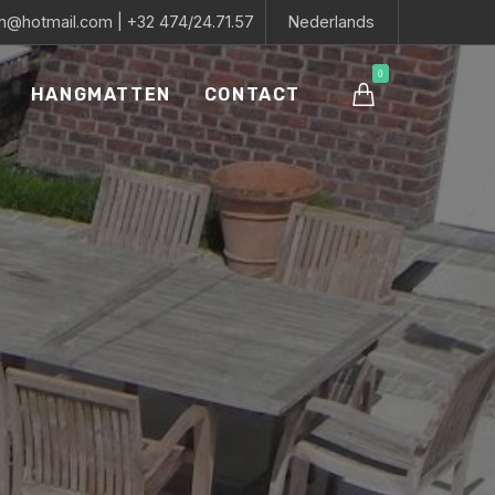
tm@hotmail.com
|
+32 474/24.71.57
Nederlands
0
HANGMATTEN
CONTACT