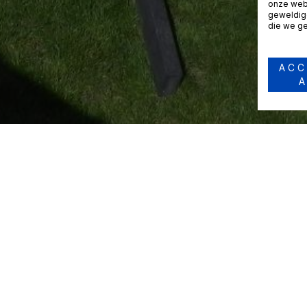
onze webs
geweldige
die we ge
ACC
A
Home
Hangmatmeubelen
Hangmatten
Contact