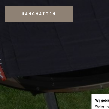
HANGMATTEN
Wij gebr
We kunne