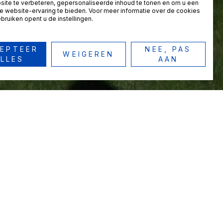
ite te verbeteren, gepersonaliseerde inhoud te tonen en om u een
 website-ervaring te bieden. Voor meer informatie over de cookies
bruiken opent u de instellingen.
EPTEER
NEE, PAS
WEIGEREN
LLES
AAN
Stephan Vandecan
Galerijstraat 60, 3350 Linter-
Melkwezer
+32 474/24.71.57
pergolesistm@hotmail.com